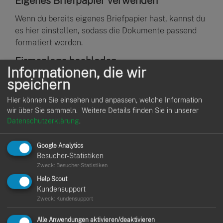
Eigenes Briefpapier verwenden
Wenn du bereits eigenes Briefpapier hast, kannst du
es hier einstellen, sodass die Dokumente passend
formatiert werden.
Firmenlogo hochladen
Informationen, die wir
Lade hier dein Firmenlogo hoch und positioniere es
speichern
auf Angeboten und Rechnungen.
Hier können Sie einsehen und anpassen, welche Information
wir über Sie sammeln.
Weitere Details finden Sie in unserer
Datenschutzerklärung
.
Google Analytics
Vorgefertigte Text anpassen
Besucher-Statistiken
Zweck
:
Besucher-Statistiken
Help Scout
Hawepro bietet dir Standardtexte, die du individuell
Kundensupport
anpassen kannst. Mit der Option "Standardmäßig
Zweck
:
Kundensupport
aktiviert" werden diese Texte automatisch in allen
Dokumenten verwendet.
Alle Anwendungen aktivieren/deaktivieren