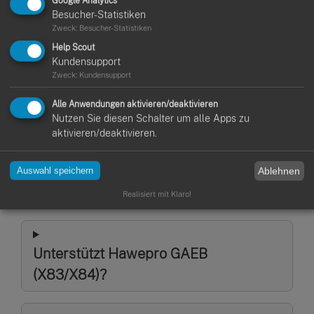
Google Analytics
Nachkalkulation verbessern.
Besucher-Statistiken
Projektstatus
– laufende & kommende Projekte im
Zweck
:
Besucher-Statistiken
Blick.
Help Scout
Kundensupport
Stundenverrechnungssatz
– mit dem
Rechner
.
Zweck
:
Kundensupport
Melde dich kostenlos an
und probiere die Software
unverbindlich aus.
Alle Anwendungen aktivieren/deaktivieren
Nutzen Sie diesen Schalter um alle Apps zu
aktivieren/deaktivieren.
FAQ: Häufige Fragen zur
Ablehnen
Auswahl speichern
GaLaBau‑Software
Realisiert mit Klaro!
Unterstützt Hawepro GAEB
(X83/X84)?