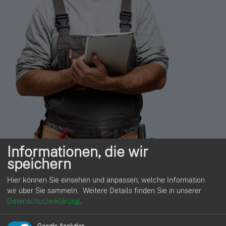
Informationen, die wir
speichern
Zahlen & Einblicke
Hier können Sie einsehen und anpassen, welche Information
wir über Sie sammeln.
Weitere Details finden Sie in unserer
Umsatz‑ & Kostenübersichten
– erkenne Trends früh.
Datenschutzerklärung
.
Materialanalyse
– Preise vergleichen,