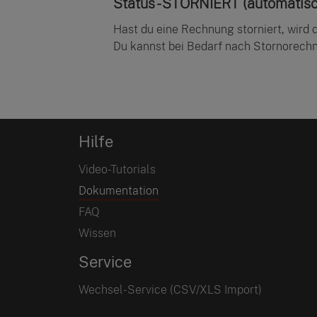
Status - STORNIERT (automatisc
Hast du eine Rechnung storniert, wird 
Du kannst bei Bedarf nach Stornorechn
Hilfe
Video-Tutorials
Dokumentation
FAQ
Wissen
Service
Wechsel-Service (CSV/XLS Import)