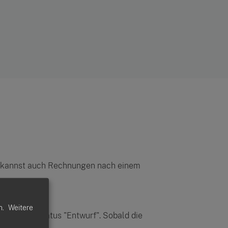
Du kannst auch Rechnungen nach einem
n.
Weitere
isch den Status "Entwurf". Sobald die