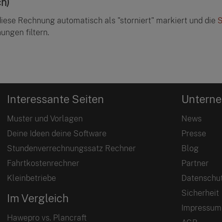
h)
diese Rechnung automatisch als "storniert" markiert und die
S
ungen filtern.
Interessante Seiten
Untern
Muster und Vorlagen
News
Deine Ideen deine Software
Presse
Stundenverrechnungssatz Rechner
Blog
Fahrtkostenrechner
Partner
Kleinbetriebe
Datenschu
Sicherheit
Im Vergleich
Impressum
Hawepro vs. Plancraft