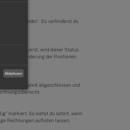
s Mail versendet". So verhinderst du
rden.
bezahlt" markierst, wird dieser Status
rden. Eine Änderung der Positionen
Ablehnen
e Rechnung komplett abgeschlossen und
Rechnungsübersicht.
ig" markiert. So siehst du sofort, wenn
lige Rechnungen auflisten lassen.