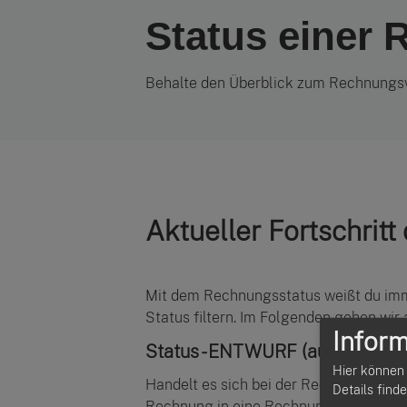
Status einer
Behalte den Überblick zum Rechnungsv
Aktueller Fortschrit
Mit dem Rechnungsstatus weißt du imm
Status filtern. Im Folgenden gehen wir 
Inform
Status - ENTWURF (automatisch
Hier können 
Handelt es sich bei der Rechnung um e
Details find
Rechnung in eine Rechnung mit Rechnu