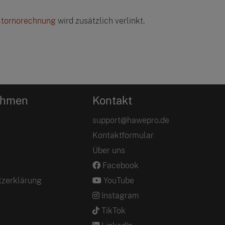
tornorechnung
wird zusätzlich verlinkt.
ehmen
Kontakt
support@hawepro.de
Kontaktformular
Über uns
Facebook
tzerklärung
YouTube
Instagram
TikTok