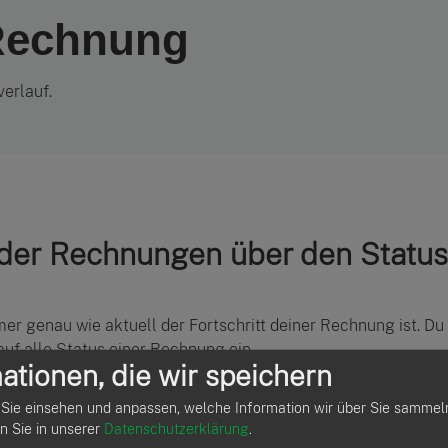
 Rechnung
erlauf.
t der Rechnungen über den Status
er genau wie aktuell der Fortschritt deiner Rechnung ist. 
auf alle Status einer Rechnung ein.
ationen, die wir speichern
)
Sie einsehen und anpassen, welche Information wir über Sie sammel
inen Entwurf (d.h. ohne Rechnungsnummer) erhält sie automat
en Sie in unserer
Datenschutzerklärung
.
ngsnummer umgewandelt wird, ändert sich auch der Status.