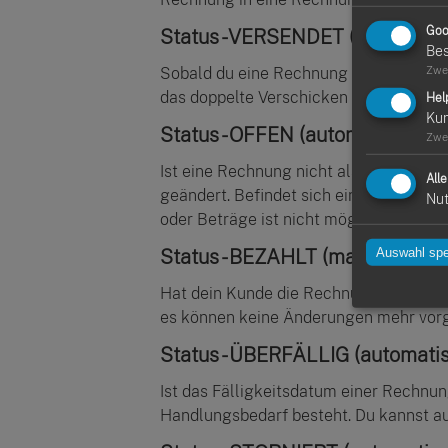
Goo
Status - VERSENDET (automatis
Bes
Zwe
Sobald du eine Rechnung als E-Mail an 
das doppelte Verschicken der Rechnun
Hel
Ku
Status - OFFEN (automatisch)
Zwe
Ist eine Rechnung nicht als "bezahlt" ma
All
geändert. Befindet sich eine Rechnung
Nut
oder Beträge ist nicht möglich. Nach d
Status - BEZAHLT (manuell)
Auswahl spe
Hat dein Kunde die Rechnung beglichen
es können keine Änderungen mehr vorge
Status - ÜBERFÄLLIG (automati
Ist das Fälligkeitsdatum einer Rechnun
Handlungsbedarf besteht. Du kannst auc