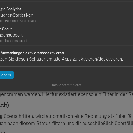
gle Analytics
ch)
ucher-Statistiken
ck
:
Besucher-Statistiken
deine Kunden versendest, erhält die Rechnung den Status "Al
g. Rechnungsentwürfe können nicht per E-Mail verschickt we
p Scout
ndensupport
ck
:
Kundensupport
rkiert, gilt sie als offen. Erst nachdem du die Rechnung als "
e Anwendungen aktivieren/deaktivieren
 im Status "offen", können noch Korrekturen vorgenommen we
zen Sie diesen Schalter um alle Apps zu aktivieren/deaktivieren.
iesem Status kann auf der Übersichtsseite gefiltert werden.
ichern
Realisiert mit Klaro!
, kannst du diese jetzt als bezahlt markieren. Damit ist di
nommen werden. Hierfür existiert ebenso ein Filter in der 
sch)
g überschritten, wird automatisch eine Rechnung als "überfäll
h nach diesem Status filtern und dir ausschließlich überfäl