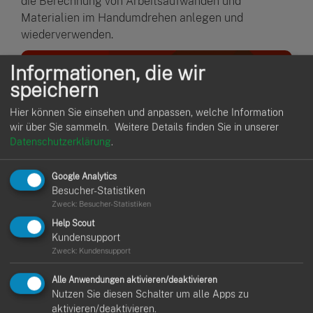
die Berechnung von Arbeitsaufwänden und
Materialien im Handumdrehen anlegen und
wiederverwenden.
Informationen, die wir
speichern
Hier können Sie einsehen und anpassen, welche Information
wir über Sie sammeln.
Weitere Details finden Sie in unserer
Datenschutzerklärung
.
Google Analytics
Besucher-Statistiken
Zweck
:
Besucher-Statistiken
Help Scout
Arbeitspakete sind deine Arbeitsbeschleuniger. Sie
Kundensupport
helfen dir, wiederkehrende Aufgaben und Elemente
Zweck
:
Kundensupport
wie Materialien und Arbeitsaufwände zu bündeln.
Wenn du das nächste Mal ein Angebot oder eine
Alle Anwendungen aktivieren/deaktivieren
Rechnung schreibst, kannst du diese Pakete einfach
Nutzen Sie diesen Schalter um alle Apps zu
über die Positionssuche hinzufügen. Das bedeutet
aktivieren/deaktivieren.