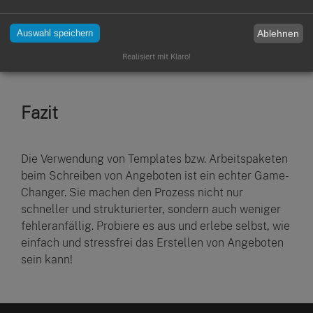
weniger Tippaufwand und mehr Zeit für das, was
wirklich zählt - deine Arbeit!
Ablehnen
Auswahl speichern
Realisiert mit Klaro!
Fazit
Die Verwendung von Templates bzw. Arbeitspaketen
beim Schreiben von Angeboten ist ein echter Game-
Changer. Sie machen den Prozess nicht nur
schneller und strukturierter, sondern auch weniger
fehleranfällig. Probiere es aus und erlebe selbst, wie
einfach und stressfrei das Erstellen von Angeboten
sein kann!