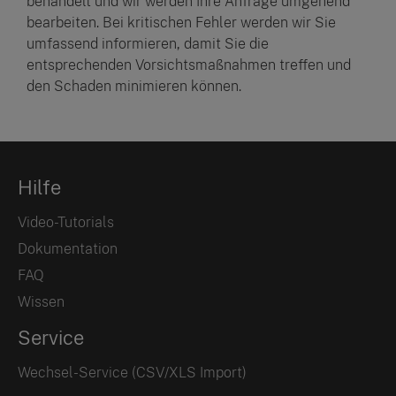
behandelt und wir werden Ihre Anfrage umgehend
bearbeiten. Bei kritischen Fehler werden wir Sie
umfassend informieren, damit Sie die
entsprechenden Vorsichtsmaßnahmen treffen und
den Schaden minimieren können.
Hilfe
Video-Tutorials
Dokumentation
FAQ
Wissen
Service
Wechsel-Service (CSV/XLS Import)