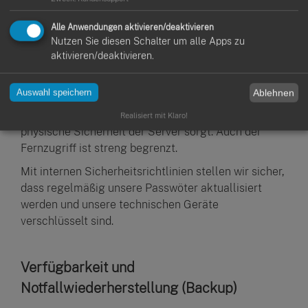
Wir wenden ein striktes rollenbasiertes Modell auf
Alle Anwendungen aktivieren/deaktivieren
alle Anforderungen und Ansichten der Plattform. So
Nutzen Sie diesen Schalter um alle Apps zu
können Mitarbeiter nur auf Funktionen zugreifen die
aktivieren/deaktivieren.
erlaubt sind. Unsere Anwendung und Datenbank
werden in einem streng überwachten
Ablehnen
Auswahl speichern
Rechenzentrum von AWS gehostet, in dem
professionell ausgebildetes Personal für die
Realisiert mit Klaro!
physische Sicherheit der Server sorgt. Auch der
Fernzugriff ist streng begrenzt.
Mit internen Sicherheitsrichtlinien stellen wir sicher,
dass regelmäßig unsere Passwöter aktuallisiert
werden und unsere technischen Geräte
verschlüsselt sind.
Verfügbarkeit und
Notfallwiederherstellung (Backup)