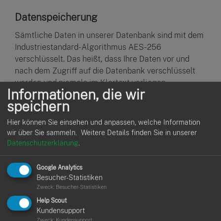
Datenspeicherung
Sämtliche Daten in unserer Datenbank sind mit dem
Industriestandard-Algorithmus AES-256
verschlüsselt. Das heißt, dass Ihre Daten vor und
nach dem Zugriff auf die Datenbank verschlüsselt
werden und niemals im Klartext vorliegen.
Informationen, die wir
speichern
Unsere Software
Hier können Sie einsehen und anpassen, welche Information
wir über Sie sammeln.
Weitere Details finden Sie in unserer
Im Frontend (ReactJS) schützt in Kombination mit
Datenschutzerklärung
.
der Verwendung von Unique User-Token die Benutzer
vor üblichen Bedrohungen wie beispielsweise Cross-
Google Analytics
Site-Scripting (CSS/XSS) und Cross-Site-Request-
Besucher-Statistiken
Forgery (CSRF/XSRF).
Zweck
:
Besucher-Statistiken
Help Scout
Kundensupport
Wer hat Zugriff?
Zweck
:
Kundensupport