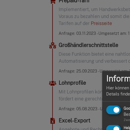
Prepaid-Tarif
Implementiert, um Handwerksbetri
Voraus zu bezahlen und somit die
Tarifen auf der
Preisseite
Anfrage: 03.11.2023 - Umgesetzt am: 1
Großhändlerschnittstelle
Diese Funktion bietet eine nahtl
Automatisierung und verbessert d
Anfrage: 25.09.2023 - Umgesetzt am: 
Inform
Lohnprofile
Hier können 
Mit Lohnprofilen können Handwerk
Details find
fördert eine gerechte und transp
Goo
Anfrage: 05.08.2023 - Umgesetzt am:
Bes
Excel-Export
Zwe
Hel
Angebote und Rechnungen können 