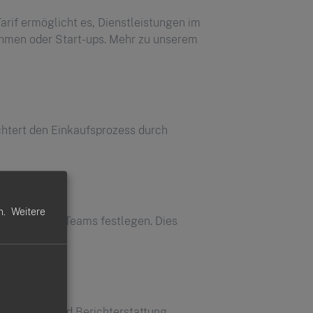
arif ermöglicht es, Dienstleistungen im
nehmen oder Start-ups. Mehr zu unserem
ichtert den Einkaufsprozess durch
n.
Weitere
rbeiter oder Teams festlegen. Dies
enanalyse und Berichterstattung