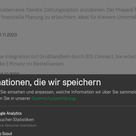
eben eine flexible Zahlungsoption anzubieten. Der Prepaid-T
 finanzielle Planung zu erleichtern. Ideal für kleinere Unter
1.11.2023
ose Integration mit Großhändlern durch IDS Connect. Sie erle
ie Effizienz im Bestellwesen.
16.10.2023
ationen, die wir speichern
Sie einsehen und anpassen, welche Information wir über Sie sammel
sbetriebe individuelle Lohnstrukturen für verschiedene Mita
en Sie in unserer
Datenschutzerklärung
.
arente Lohnverwaltung.
gle Analytics
 20.08.2023
ucher-Statistiken
ck
:
Besucher-Statistiken
p Scout
nun einfach als Excel-Datei exportiert werden, was die Dat