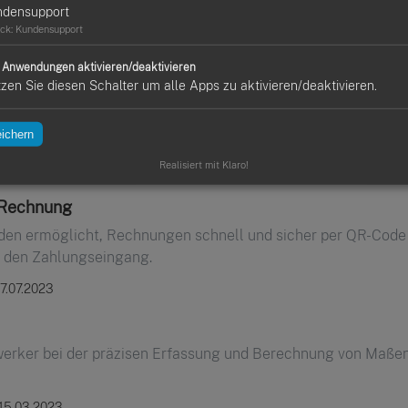
ndensupport
ion für die Verwaltung von Finanzen und Kundenbeziehungen.
ck
:
Kundensupport
28.07.2023
e Anwendungen aktivieren/deaktivieren
zen Sie diesen Schalter um alle Apps zu aktivieren/deaktivieren.
, detaillierte und genaue Kostenvoranschläge zu erstellen. S
ichern
Realisiert mit Klaro!
17.07.2023
 Rechnung
den ermöglicht, Rechnungen schnell und sicher per QR-Code 
t den Zahlungseingang.
7.07.2023
erker bei der präzisen Erfassung und Berechnung von Maßen v
 15.03.2023