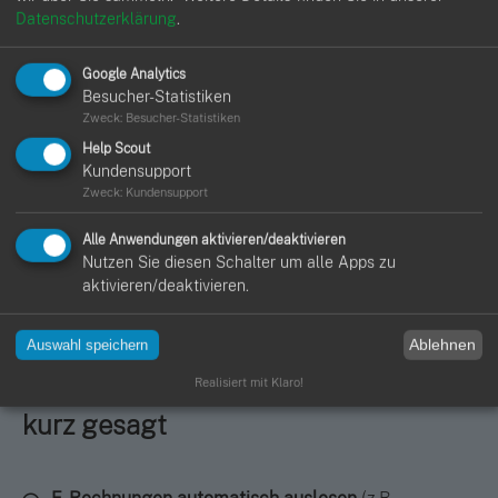
Datenschutzerklärung
.
Google Analytics
Besucher-Statistiken
Zweck
:
Besucher-Statistiken
Help Scout
Kundensupport
Zweck
:
Kundensupport
Alle Anwendungen aktivieren/deaktivieren
Nutzen Sie diesen Schalter um alle Apps zu
aktivieren/deaktivieren.
Ablehnen
Auswahl speichern
Realisiert mit Klaro!
Rechnungseingang mit Hawepro -
kurz gesagt