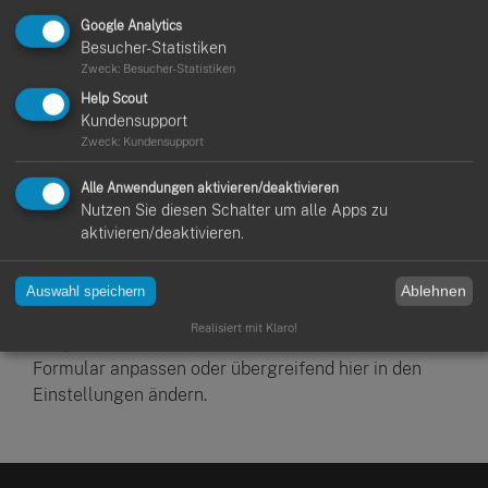
Google Analytics
Besucher-Statistiken
Zweck
:
Besucher-Statistiken
Help Scout
Kundensupport
Zweck
:
Kundensupport
Alle Anwendungen aktivieren/deaktivieren
Nutzen Sie diesen Schalter um alle Apps zu
aktivieren/deaktivieren.
Wenn du eine E-Mail an deinen Kunden versendest,
Ablehnen
Auswahl speichern
wird dir dabei auffallen, dass die Texte bereits
Realisiert mit Klaro!
ausgefüllt sind. Du kannst sie direkt im E-Mail-
Formular anpassen oder übergreifend hier in den
Einstellungen ändern.