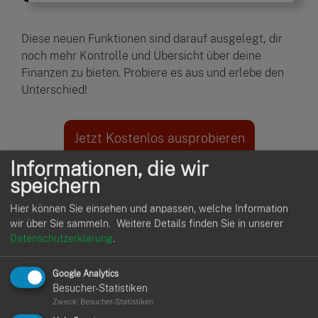
Diese neuen Funktionen sind darauf ausgelegt, dir
noch mehr Kontrolle und Übersicht über deine
Finanzen zu bieten. Probiere es aus und erlebe den
Unterschied!
Jetzt Kostenlos ausprobieren
Informationen, die wir
speichern
Hier können Sie einsehen und anpassen, welche Information
15.07.2024
wir über Sie sammeln.
Weitere Details finden Sie in unserer
Neue Funktionen und
Datenschutzerklärung
.
Verbesserungen: Kundenwünsche
Google Analytics
erfüllt!
Besucher-Statistiken
Zweck
:
Besucher-Statistiken