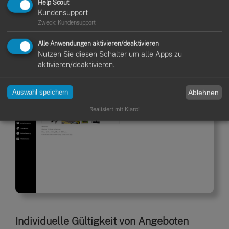
Help Scout
Multi-Bilder-Upload für Angebote
Kundensupport
Zweck
:
Kundensupport
Ab sofort können in den Angeboten mehrere
Projektbilder gleichzeitig hochgeladen werden.
Alle Anwendungen aktivieren/deaktivieren
Diese Funktion ermöglicht es dir, Projekte noch
Nutzen Sie diesen Schalter um alle Apps zu
aktivieren/deaktivieren.
übersichtlicher und detaillierter zusammenzutragen.
Ablehnen
Auswahl speichern
Realisiert mit Klaro!
Individuelle Gültigkeit von Angeboten