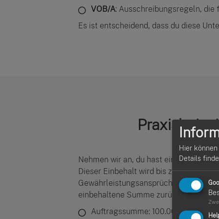
VOB/A
: Ausschreibungsregeln, die f
Es ist entscheidend, dass du diese Unt
Praxisbeispi
Inform
Hier können 
Details find
Nehmen wir an, du hast einen Auftrag ü
Dieser Einbehalt wird bis zu einem be
Gewährleistungsansprüche zu sichern. S
Goo
Bes
einbehaltene Summe zurück.
Zwe
Auftragssumme: 100.000 Euro
Hel