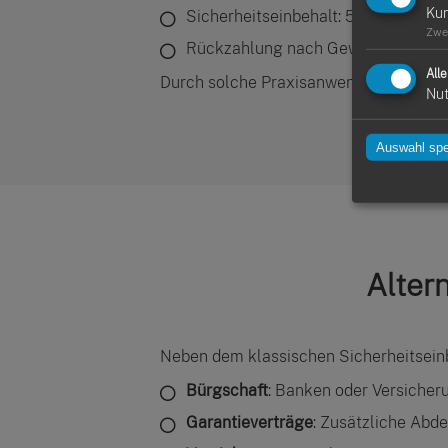
Ku
Sicherheitseinbehalt: 5% = 5.000 E
Zwe
Rückzahlung nach Gewährleistungsf
All
Durch solche Praxisanwendungen kanns
Nut
Auswahl spe
Alter
Neben dem klassischen Sicherheitseinb
Bürgschaft
: Banken oder Versicher
Garantieverträge
: Zusätzliche Abd