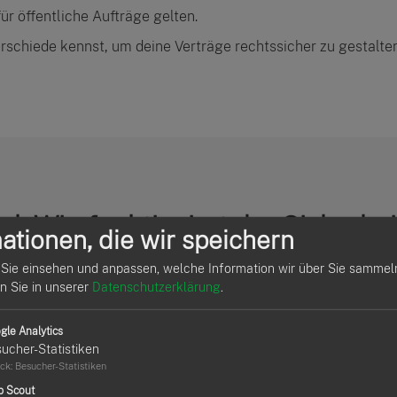
ür öffentliche Aufträge gelten.
erschiede kennst, um deine Verträge rechtssicher zu gestalten
el: Wie funktioniert der Sicherhe
ationen, die wir speichern
Sie einsehen und anpassen, welche Information wir über Sie sammel
en Sie in unserer
Datenschutzerklärung
.
ber 100.000 Euro abgeschlossen. Ein typischer Sicherheitsei
stimmten Zeitpunkt nach Abschluss der Bauleistungen zurück
obald die Gewährleistungsfrist endet und keine Mängel festg
gle Analytics
ucher-Statistiken
ck
:
Besucher-Statistiken
p Scout