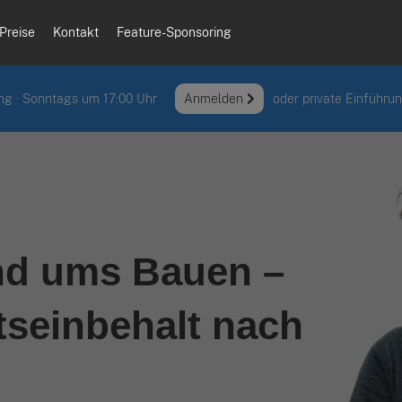
Preise
Kontakt
Feature-Sponsoring
ng · Sonntags um 17:00 Uhr
Anmelden
oder private Einführu
und ums Bauen –
tseinbehalt nach