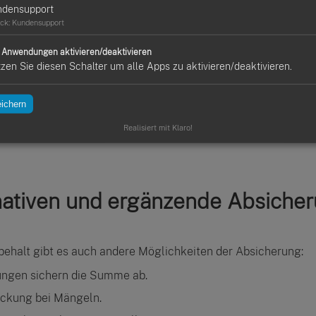
ndensupport
uro
ck
:
Kundensupport
ristVerlauf der Arbeiten und Mängelfreiheit
e Anwendungen aktivieren/deaktivieren
t du die Bedeutung und den Ablauf im Baugeschäft besser v
zen Sie diesen Schalter um alle Apps zu aktivieren/deaktivieren.
ichern
Realisiert mit Klaro!
nativen und ergänzende Absiche
ehalt gibt es auch andere Möglichkeiten der Absicherung:
ungen sichern die Summe ab.
eckung bei Mängeln.