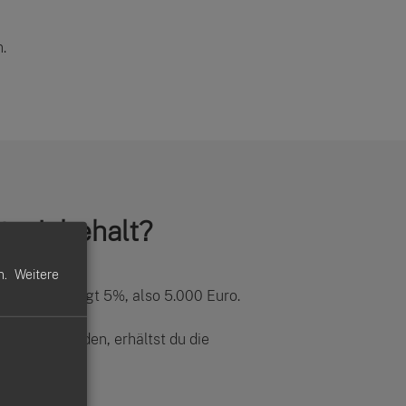
.
itseinbehalt?
n.
Weitere
nbehalt beträgt 5%, also 5.000 Euro.
gehalten, um
estellt werden, erhältst du die