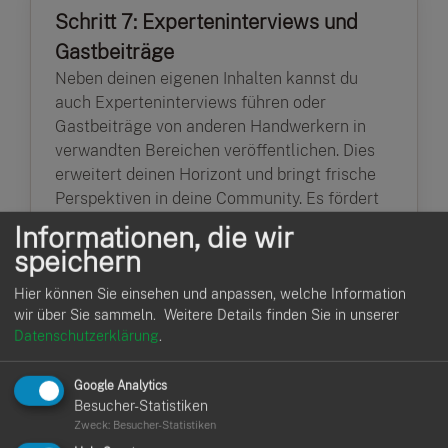
Schritt 7: Experteninterviews und
Gastbeiträge
Neben deinen eigenen Inhalten kannst du
auch Experteninterviews führen oder
Gastbeiträge von anderen Handwerkern in
verwandten Bereichen veröffentlichen. Dies
erweitert deinen Horizont und bringt frische
Perspektiven in deine Community. Es fördert
auch den Austausch zwischen
Informationen, die wir
Gleichgesinnten und eröffnet neue
speichern
Möglichkeiten.
Hier können Sie einsehen und anpassen, welche Information
wir über Sie sammeln.
Weitere Details finden Sie in unserer
Datenschutzerklärung
.
Schritt 8: Analytics für
Google Analytics
Besucher-Statistiken
kontinuierliche Verbesserung
Zweck
:
Besucher-Statistiken
Messen und analysieren sind entscheidend.