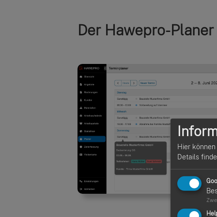
Der Hawepro-Planer i
Inform
Hier können 
Details find
Goo
Bes
Zwe
Hel