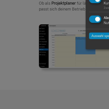
Ob als
Projektplaner
für längere Bauvo
Ku
Zwe
passt sich deinem Betrieb an.
All
Nut
Auswahl spe