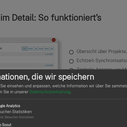
m Detail: So funktioniert’s
Übersicht über Projekte
Echtzeit-Synchronisatio
Zentrale Anzeige von Mi
ationen, die wir speichern
Drag-and-Drop-Funktion
Sie einsehen und anpassen, welche Information wir über Sie sammel
Kalenderansicht nach 
en Sie in unserer
Datenschutzerklärung
.
Filter nach Mitarbeiter
gle Analytics
ucher-Statistiken
ck
:
Besucher-Statistiken
p Scout