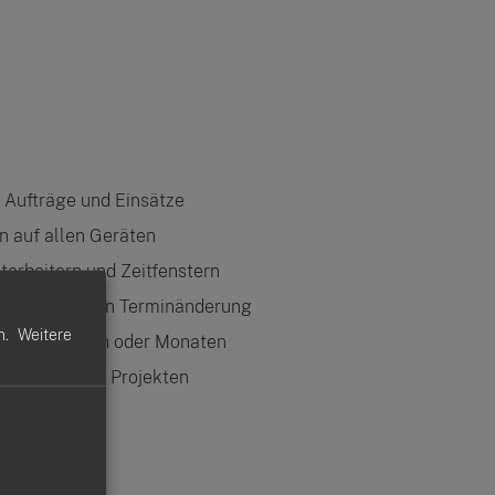
, Aufträge und Einsätze
n auf allen Geräten
tarbeitern und Zeitfenstern
 zur schnellen Terminänderung
n.
Weitere
Tagen, Wochen oder Monaten
n, Kunden oder Projekten