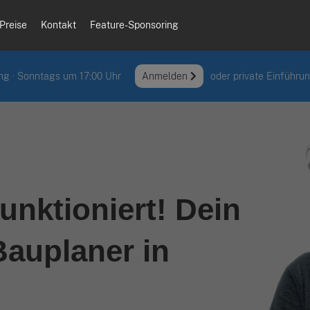
Preise
Kontakt
Feature-Sponsoring
ng · Sonntags um 17:00 Uhr
Anmelden
oder private Einführu
unktioniert! Dein
Bauplaner in