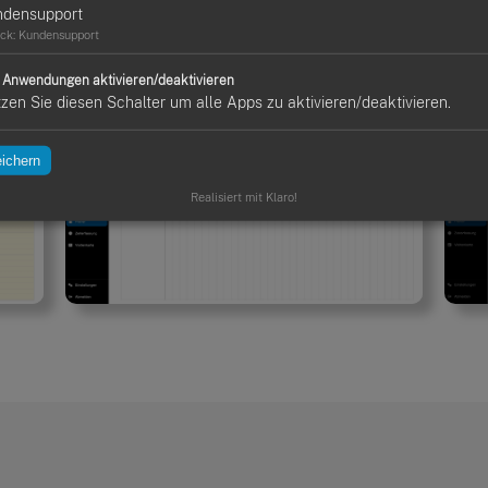
rhaben, als klassischer
Terminkalender
oder als moderne
dig
ndensupport
ck
:
Kundensupport
e Anwendungen aktivieren/deaktivieren
zen Sie diesen Schalter um alle Apps zu aktivieren/deaktivieren.
ichern
Realisiert mit Klaro!