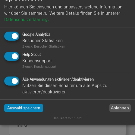
Hier können Sie einsehen und anpassen, welche Information
wir über Sie sammeln.
Weitere Details finden Sie in unserer
Schritt 1: Alle erbrachten Leistungen
Datenschutzerklärung
.
erfassen
Google Analytics
Notiere alle Leistungen, die du während des
Besucher-Statistiken
Projekts erbracht hast. Dazu gehören sowohl
Zweck
:
Besucher-Statistiken
die Arbeitsstunden als auch Materialkosten.
Help Scout
Kundensupport
Zweck
:
Kundensupport
Alle Anwendungen aktivieren/deaktivieren
Nutzen Sie diesen Schalter um alle Apps zu
Schritt 2: Abschlagsrechnungen
aktivieren/deaktivieren.
abziehen
Ziehe alle zuvor gestellten
Ablehnen
Auswahl speichern
Abschlagsrechnungen ab, um den Restbetrag
zu berechnen, den der Kunde noch bezahlen
Realisiert mit Klaro!
muss.